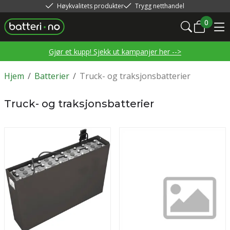
Høykvalitets produkter
Trygg netthandel
0
Gjør et kupp! Sjekk ut kampanjer her -->
Hjem
/
Batterier
/
Truck- og traksjonsbatterier
Truck- og traksjonsbatterier