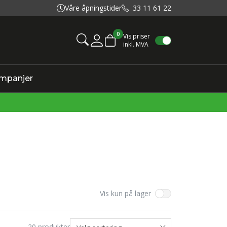
Våre åpningstider
33 11 61 22
0
Vis priser
inkl. MVA
Mine sider
mpanjer
Vis kun på lager
20
produkter