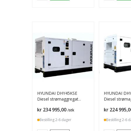
HYUNDAI DHY45KSE
HYUNDAI DH
Diesel strømaggregat
Diesel strøma
44kVA 400V 3-FAS
34,4kVA 400V 
Pris
Pris
kr 234 995,00
kr 224 995,0
/stk
Bestilling 2-6 dager
Bestilling 2-6 