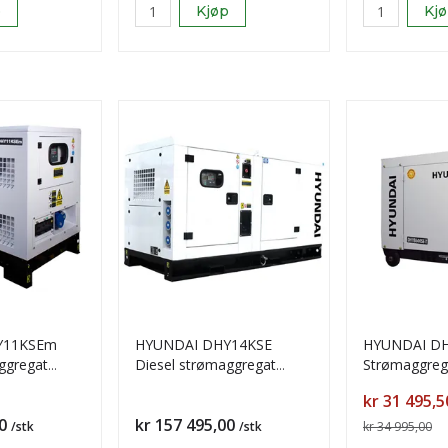
p
Kjøp
Kj
Y11KSEm
HYUNDAI DHY14KSE
HYUNDAI DH
ggregat
Diesel strømaggregat
Strømaggrega
13,8kVA 400V 3-Fase
start - Diesel
Pris
kr 31 495,5
Pris
0
kr 157 495,00
/stk
/stk
kr 34 995,00