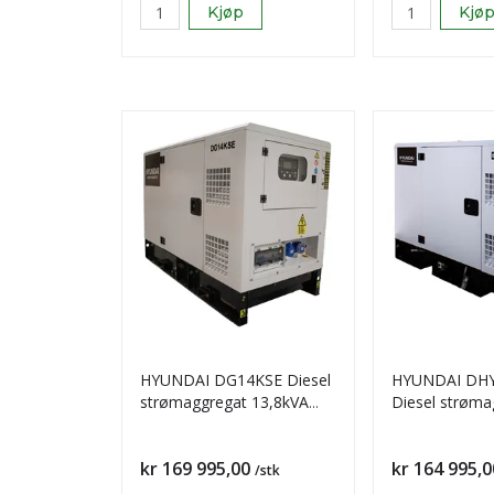
Kjøp
Kjø
HYUNDAI DG14KSE Diesel
HYUNDAI DH
strømaggregat 13,8kVA
Diesel strøma
230V 3-FAS
11kVA 1-Fase
Pris
Pris
kr 169 995,00
kr 164 995,0
/stk