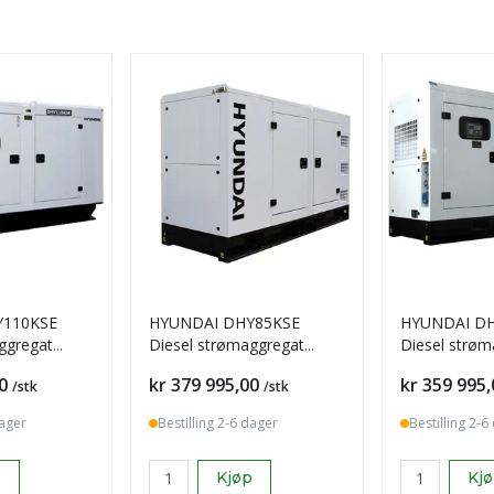
Y110KSE
HYUNDAI DHY85KSE
HYUNDAI D
ggregat
Diesel strømaggregat
Diesel strøm
3-Fase
85kVA 400V 3-Fase
72kVA 400V 
Pris
Pris
0
kr 379 995,00
kr 359 995,
/stk
/stk
dager
Bestilling 2-6 dager
Bestilling 2-6
p
Kjøp
Kj