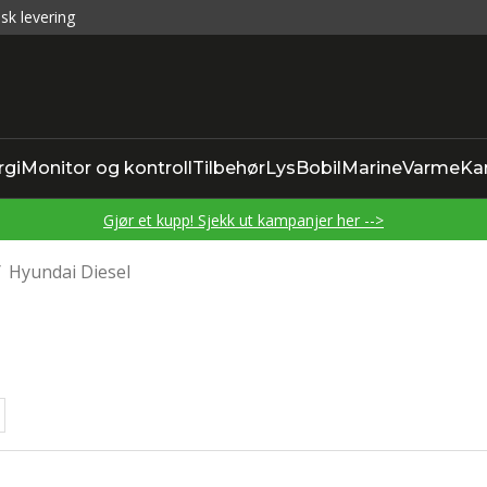
sk levering
rgi
Monitor og kontroll
Tilbehør
Lys
Bobil
Marine
Varme
Ka
Gjør et kupp! Sjekk ut kampanjer her -->
/
Hyundai Diesel