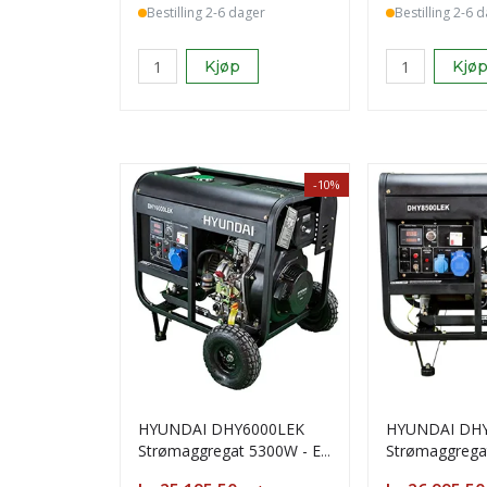
Bestilling 2-6 dager
Bestilling 2-6 
Kjøp
Kjø
-10%
HYUNDAI DHY6000LEK
HYUNDAI DH
Strømaggregat 5300W - El.
Strømaggregat
start - Diesel
start - Diesel