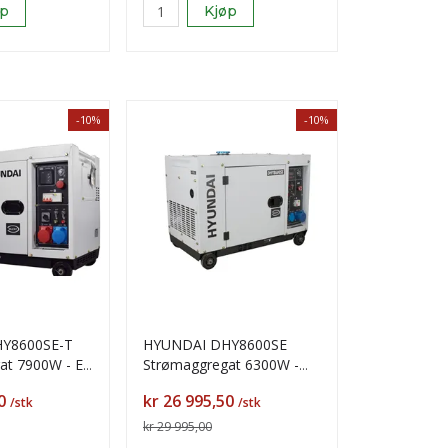
øp
Kjøp
-10%
-10%
Y8600SE-T
HYUNDAI DHY8600SE
t 7900W - El.
Strømaggregat 6300W -
El.Start, Forvarming
Pris
0
kr 26 995,50
/stk
/stk
kr 29 995,00