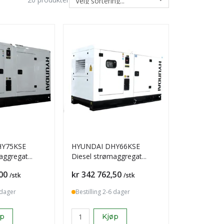
HY75KSE
HYUNDAI DHY66KSE
aggregat
Diesel strømaggregat
3-Fase
66kVA 400V 3-fase
Pris
00
kr 342 762,50
/stk
/stk
 dager
Bestilling 2-6 dager
øp
Kjøp