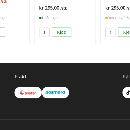
/stk
Pris
Pris
kr 295,00
kr 295,00
/stk
/s
dager
1 på lager
Bestilling 2-6
p
Kjøp
Kj
Frakt
Føl