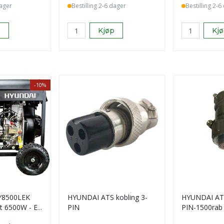
dager
Bestilling 2-6 dager
Bestilling 2-6
p
Kjøp
Kj
-10%
Y8500LEK
HYUNDAI ATS kobling 3-
HYUNDAI ATS
 6500W - El.
PIN
PIN-1500rab