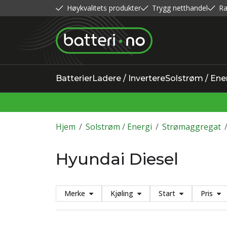
Høykvalitets produkter
Trygg netthandel
Ra
Batterier
Ladere / Invertere
Solstrøm / Ene
Hjem
/
Solstrøm / Energi
/
Strømaggregat
Hyundai Diesel
Merke
Kjøling
Start
Pris