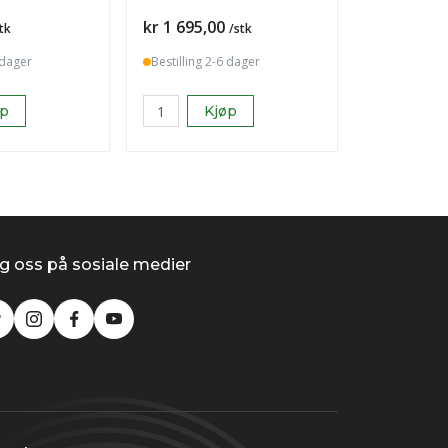
Pris
kr 1 695,00
tk
/stk
 dager
Bestilling 2-6 dager
øp
Kjøp
g oss på sosiale medier