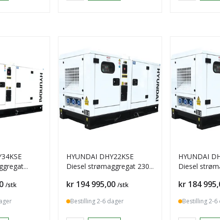
Y34KSE
HYUNDAI DHY22KSE
HYUNDAI D
ggregat
Diesel strømaggregat 230V
Diesel strøm
3-fase
3-FAS 22kVA
22kVA 400V 
Pris
Pris
0
kr 194 995,00
kr 184 995,
/stk
/stk
dager
Bestilling 2-6 dager
Bestilling 2-6