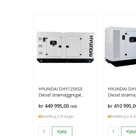
HYUNDAI DHY125KSE
HYUNDAI DH
Diesel strømaggregat
Diesel strøma
125kVA 400V 3-Fase
109kVA 400V 
Pris
Pris
kr 449 995,00
kr 410 995,0
/stk
Bestilling 2-6 dager
Bestilling 2-6 
Kjøp
Kjø