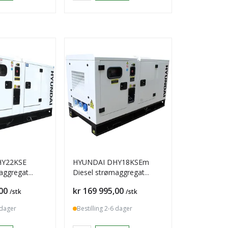
HY22KSE
HYUNDAI DHY18KSEm
aggregat
Diesel strømaggregat
3-fase
17,6kVA 1-Fase
Pris
00
kr 169 995,00
/stk
/stk
 dager
Bestilling 2-6 dager