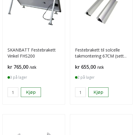
SKANBATT Festebrakett
Festebrakett til solcelle
Vinkel FHS200
takmontering 67CM (sett)
- Alu
Pris
Pris
kr 765,00
kr 655,00
/stk
/stk
3 på lager
2 på lager
Kjøp
Kjøp