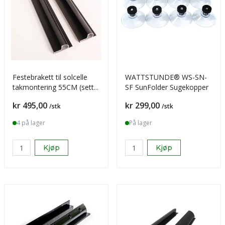
Festebrakett til solcelle
WATTSTUNDE® WS-SN-
takmontering 55CM (sett)
SF SunFolder Sugekopper
- Alu
Pris
Pris
kr 495,00
kr 299,00
/stk
/stk
4 på lager
På lager
Kjøp
Kjøp