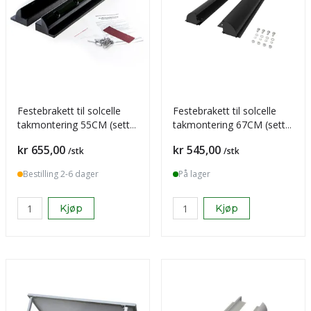
Festebrakett til solcelle
Festebrakett til solcelle
takmontering 55CM (sett)
takmontering 67CM (sett)
- Sort
- Sort
Pris
Pris
kr 655,00
kr 545,00
/stk
/stk
Bestilling 2-6 dager
På lager
Kjøp
Kjøp