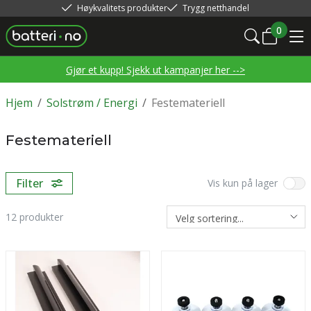
Høykvalitets produkter
Trygg netthandel
0
Gjør et kupp! Sjekk ut kampanjer her -->
Hjem
/
Solstrøm / Energi
/
Festemateriell
Festemateriell
Filter
Vis kun på lager
12
produkter