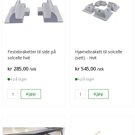
Festebraketter til side på
Hjørnebrakett til solcelle
solcelle hvit
(sett) - Hvit
Pris
Pris
kr 285,00
kr 545,00
/stk
/stk
4 på lager
4 på lager
Kjøp
Kjøp