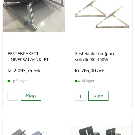
FESTEBRAKETT
Festebraketter (par)
UNIVERSAL/VINKLET
solcelle 80-190W
RUSTFRI
Pris
Pris
kr 2 093,75
kr 765,00
/stk
/stk
1 på lager
4 på lager
Kjøp
Kjøp