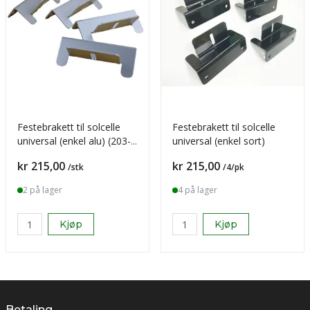
Festebrakett til solcelle
Festebrakett til solcelle
universal (enkel alu) (203-
universal (enkel sort)
1006)
Pris
Pris
kr 215,00
kr 215,00
/stk
/4/pk
2 på lager
4 på lager
Kjøp
Kjøp
Betaling