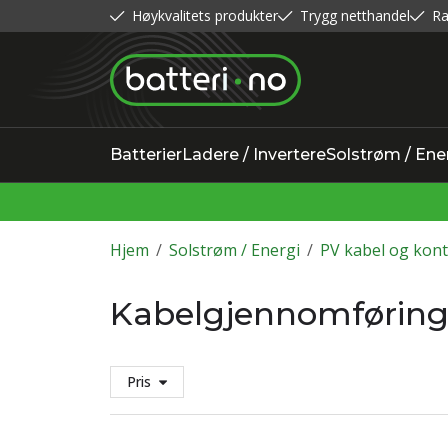
Høykvalitets produkter
Trygg netthandel
Ra
Batterier
Ladere / Invertere
Solstrøm / Ene
Hjem
/
Solstrøm / Energi
/
PV kabel og kont
Kabelgjennomførin
Pris