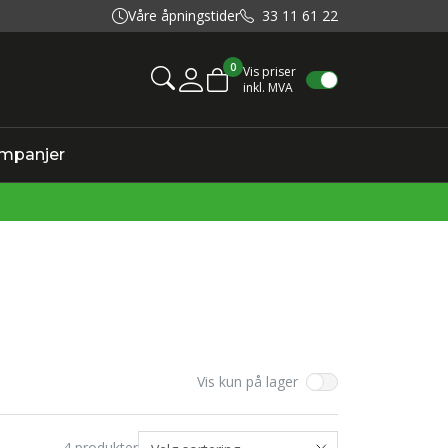
Våre åpningstider
33 11 61 22
0
Vis priser
inkl. MVA
Mine sider
mpanjer
Vis kun på lager
4
produkter