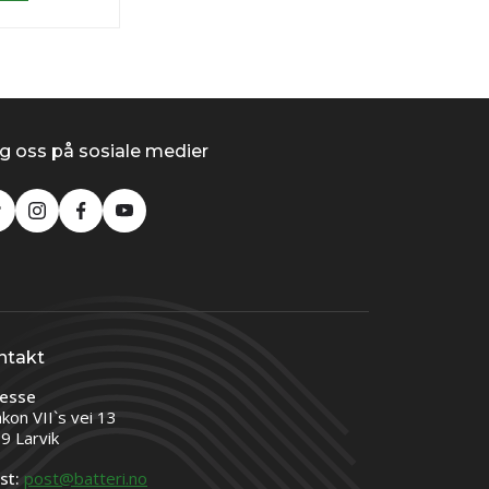
g oss på sosiale medier
ntakt
esse
kon VII`s vei 13
9 Larvik
st:
post@batteri.no