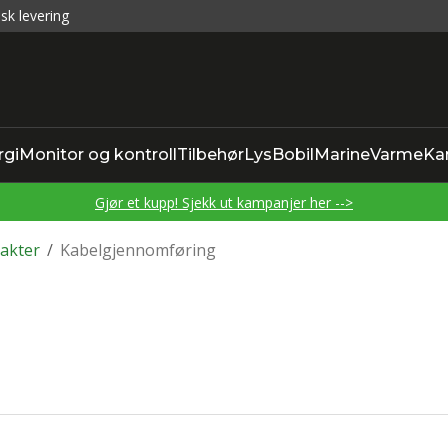
sk levering
rgi
Monitor og kontroll
Tilbehør
Lys
Bobil
Marine
Varme
Ka
Gjør et kupp! Sjekk ut kampanjer her -->
akter
/
Kabelgjennomføring
g