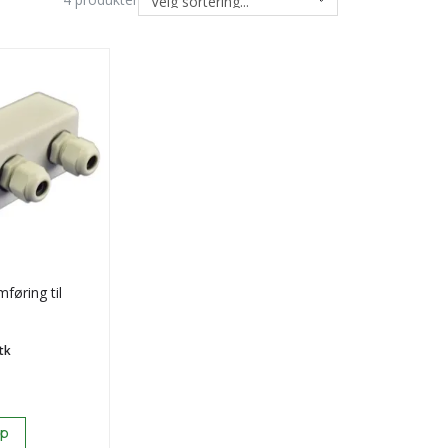
føring til
tk
øp