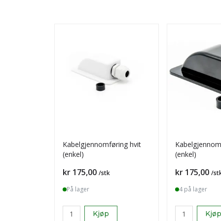
Kabelgjennomføring hvit
Kabelgjennomf
(enkel)
(enkel)
Pris
Pris
kr 175,00
kr 175,00
/stk
/st
På lager
4 på lager
Kjøp
Kjø