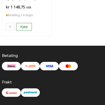
Pris
kr 1 148,75
/stk
Bestilling 2-6 dager
Kjøp
Betaling
Frakt