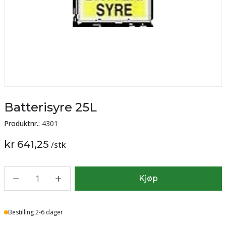
Batterisyre 25L
Produktnr.:
4301
kr 641,25
/
stk
1
Kjøp
Lager
Bestilling 2-6 dager