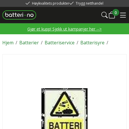
Høykvalitets produkter
Trygg netthandel
0
Gjør et kupp! Sjekk ut kampanjer her -->
Hjem
/
Batterier
/
Batteriservice
/
Batterisyre
/