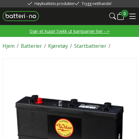
Høykvalitets produkter
Trygg netthandel
0
Gjør et kupp! Sjekk ut kampanjer her -->
Hjem
/
Batterier
/
Kjøretøy
/
Startbatterier
/