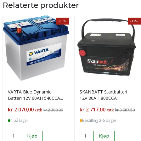
Relaterte produkter
-10%
-12%
VARTA Blue Dynamic
SKANBATT Startbatteri
Batteri 12V 60AH 540CCA
12V 80AH 800CCA
+venstre D48
+venstre
Pris
Pris
kr 2 070,00
kr 2 717,00
/stk
kr 2 300,00
/stk
kr 3 087,50
4 på lager
Bestilling 2-6 dager
Kjøp
Kjøp