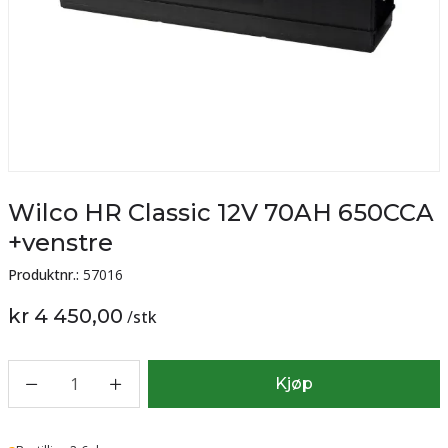
Wilco HR Classic 12V 70AH 650CCA
+venstre
Produktnr.:
57016
kr 4 450,00
/
stk
1
Kjøp
Lager