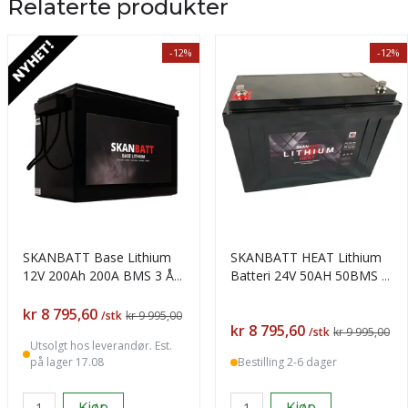
Relaterte produkter
-12%
-12%
SKANBATT Base Lithium
SKANBATT HEAT Lithium
12V 200Ah 200A BMS 3 Års
Batteri 24V 50AH 50BMS -
garanti
BT OG VARME
Pris
kr 8 795,60
/stk
kr 9 995,00
Pris
kr 8 795,60
/stk
kr 9 995,00
Utsolgt hos leverandør. Est.
på lager 17.08
Bestilling 2-6 dager
Kjøp
Kjøp