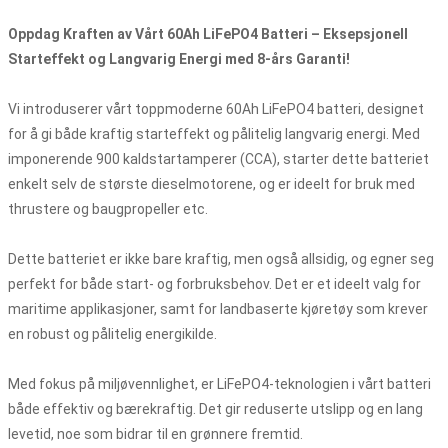
Oppdag Kraften av Vårt 60Ah LiFePO4 Batteri – Eksepsjonell
Starteffekt og Langvarig Energi med 8-års Garanti!
Vi introduserer vårt toppmoderne 60Ah LiFePO4 batteri, designet
for å gi både kraftig starteffekt og pålitelig langvarig energi. Med
imponerende 900 kaldstartamperer (CCA), starter dette batteriet
enkelt selv de største dieselmotorene, og er ideelt for bruk med
thrustere og baugpropeller etc.
Dette batteriet er ikke bare kraftig, men også allsidig, og egner seg
perfekt for både start- og forbruksbehov. Det er et ideelt valg for
maritime applikasjoner, samt for landbaserte kjøretøy som krever
en robust og pålitelig energikilde.
Med fokus på miljøvennlighet, er LiFePO4-teknologien i vårt batteri
både effektiv og bærekraftig. Det gir reduserte utslipp og en lang
levetid, noe som bidrar til en grønnere fremtid.