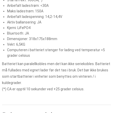
Starteffekt: 900CA(*)
Anbefalt ladestrøm: <30A
Maks ladestrøm: 150A
Anbefalt ladespenning: 14,2-14,4V
Aktiv ballansering: JA
Kjemi: LiFePO4
Bluetooth: JA
Dimensjoner: 318x175x188mm
Vekt: 6,5KG
Computeren i batteriet stenger for lading ved temperatur <5
grader celsius
Batteriet kan paralellkobles men det kan ikke seriekobles. Batteriet
må fullades med egnet lader før det tas i bruk. Det bør ikke brukes
som startbatterier i enheter som benyttes om vinteren / i
kuldegrader.
(*) CA er opptil 10 sekunder ved +25 grader celsius.