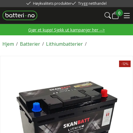
Høykvalitets produkter
Trygg netthandel
0
Gjør et kupp! Sjekk ut kampanjer her -->
Hjem
/
Batterier
/
Lithiumbatterier
/
-12%