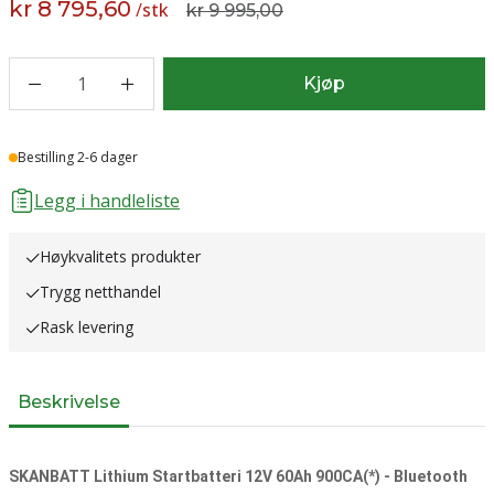
kr 8 795,60
/
stk
kr 9 995,00
1
Kjøp
Lager
Bestilling 2-6 dager
Legg i handleliste
Høykvalitets produkter
Trygg netthandel
Rask levering
Beskrivelse
SKANBATT Lithium Startbatteri 12V 60Ah 900CA(*) - Bluetooth