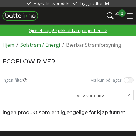
Høykvalitets produkter
Trygg netthandel
0
Gjør et kupp! Sjekk ut kampanjer her -->
Hjem
/
Solstrøm / Energi
/
Bærbar Strømforsyning
ECOFLOW RIVER
Ingen filter
Vis kun på lager
Ingen produkt som er tilgjengelige for kjøp funnet